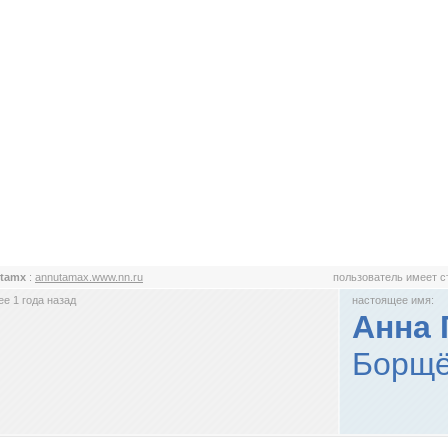
utamx
:
annutamax.www.nn.ru
пользователь имеет 
е 1 года назад
настоящее имя:
Анна 
Борщё