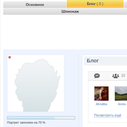
Блог
( 0 )
Основное
Шпионаж
Блог
10
Afroditta
Anntu
Посмотреть ещё
Портрет заполнен на 70 %