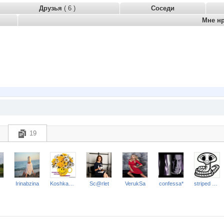
Друзья
( 6 )
Соседи
Мне н
19
Irinabzina
Koshkakrol
Sc@rlet
VerukSa
confessa*
striped snake