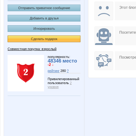
КсанОк
Любовь*
Этот блог
Отправить приватное сообщение
Добавить в друзья
Игнорировать
Посетит
Сделать подарок
Совместная покупка: взрослый
популярность:
Посмотре
48346 место
-2 ↓
рейтинг
280
?
Привилегированный
пользователь
2
уровня