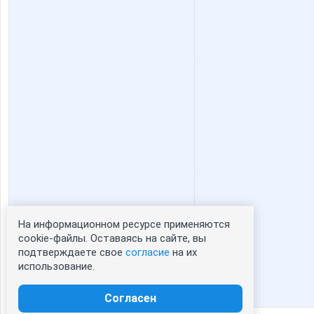
На информационном ресурсе применяются
Статистика портрета:
cookie-файлы. Оставаясь на сайте, вы
подтверждаете свое
согласие
на их
сейчас просматривают портрет - 0
использование.
зарегистрированные пользователи
посетившие портрет за 7 дней - 0
Согласен