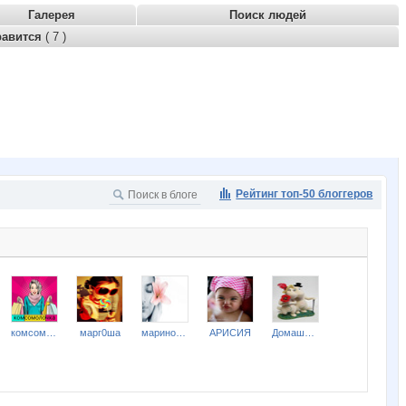
Галерея
Поиск людей
равится
( 7 )
Рейтинг топ-50 блоггеров
комсомолочка
марг0ша
мариночка красотулечка
АРИСИЯ
Домашний уют