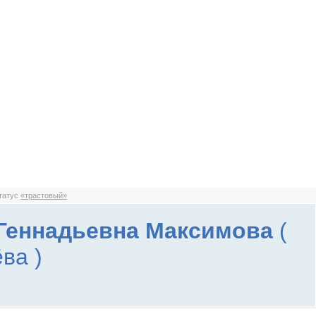
статус
«трастовый»
Геннадьевна Максимова
(
ва )