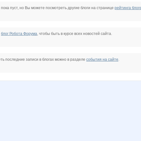
*
Леди81
Стильная Туфелька
Тёплый ветер
Взрвыная Леди
 пока пуст, но Вы можете посмотреть другие блоги на странице
рейтинга блог
е
блог Робота Форума
, чтобы быть в курсе всех новостей сайта.
ть последние записи в блогах можно в разделе
события на сайте
.